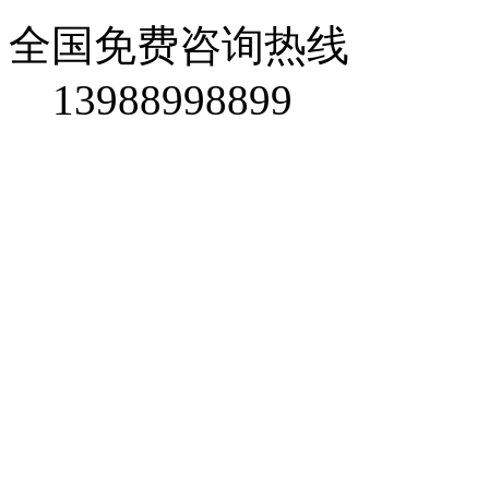
全国免费咨询热线
13988998899